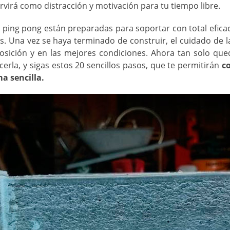
virá como distracción y motivación para tu tiempo libre.
 ping pong están preparadas para soportar con total eficaci
s. Una vez se haya terminado de construir, el cuidado de l
osición y en las mejores condiciones. Ahora tan solo que
erla, y sigas estos 20 sencillos pasos, que te permitirán
c
a sencilla.