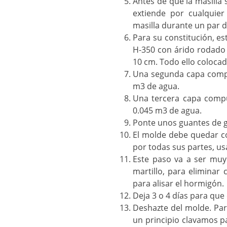
Antes de que la masilla 
extiende por cualquier
masilla durante un par d
Para su constitución, e
H-350 con árido rodado
10 cm. Todo ello coloca
Una segunda capa compu
m3 de agua.
Una tercera capa compu
0.045 m3 de agua.
Ponte unos guantes de g
El molde debe quedar c
por todas sus partes, us
Este paso va a ser muy 
martillo, para eliminar
para alisar el hormigón.
Deja 3 o 4 días para qu
Deshazte del molde. Par
un principio clavamos pa