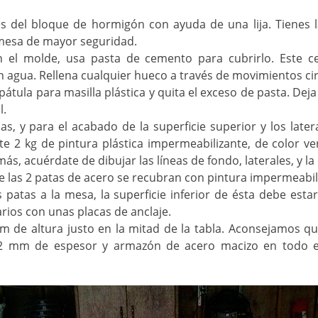
s del bloque de hormigón con ayuda de una lija. Tienes 
mesa de mayor seguridad.
n el molde, usa pasta de cemento para cubrirlo. Este c
 agua. Rellena cualquier hueco a través de movimientos cir
pátula para masilla plástica y quita el exceso de pasta. De
l.
s, y para el acabado de la superficie superior y los later
e 2 kg de pintura plástica impermeabilizante, de color ve
ás, acuérdate de dibujar las líneas de fondo, laterales, y la
 las 2 patas de acero se recubran con pintura impermeabili
 patas a la mesa, la superficie inferior de ésta debe esta
rios con unas placas de anclaje.
cm de altura justo en la mitad de la tabla. Aconsejamos q
 2 mm de espesor y armazón de acero macizo en todo el