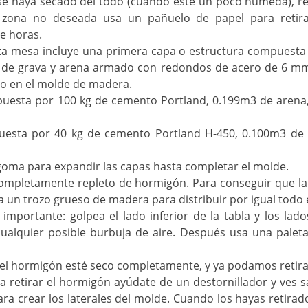
se haya secado del todo (cuando esté un poco húmeda), retir
 zona no deseada usa un pañuelo de papel para retirar
e horas.
sta mesa incluye una primera capa o estructura compuest
 de grava y arena armado con redondos de acero de 6 mm
do en el molde de madera.
esta por 100 kg de cemento Portland, 0.199m3 de arena,
esta por 40 kg de cemento Portland H-450, 0.100m3 de 
oma para expandir las capas hasta completar el molde.
ompletamente repleto de hormigón. Para conseguir que la
a un trozo grueso de madera para distribuir por igual todo
importante: golpea el lado inferior de la tabla y los l
 cualquier posible burbuja de aire. Después usa una palet
e el hormigón esté seco completamente, y ya podamos retira
a retirar el hormigón ayúdate de un destornillador y ves s
ra crear los laterales del molde. Cuando los hayas retirad