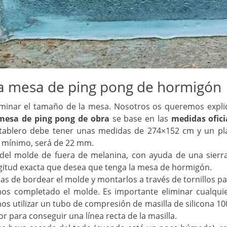
 mesa de ping pong de hormigón
minar el tamaño de la mesa. Nosotros os queremos explic
mesa de ping pong de obra
se base en las
medidas ofic
tablero debe tener unas medidas de 274×152 cm y un pla
o mínimo, será de 22 mm.
r del molde de fuera de melanina, con ayuda de una sierra
ngitud exacta que desea que tenga la mesa de hormigón.
das de bordear el molde y montarlos a través de tornillos pa
s completado el molde. Es importante eliminar cualquie
s utilizar un tubo de compresión de masilla de silicona 100
r para conseguir una línea recta de la masilla.