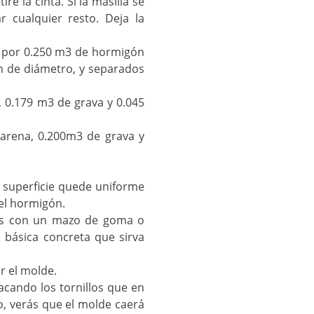
e la cinta. Si la masilla se
 cualquier resto. Deja la
a por 0.250 m3 de hormigón
 de diámetro, y separados
 0.179 m3 de grava y 0.045
arena, 0.200m3 de grava y
 superficie quede uniforme
 el hormigón.
ados con un mazo de goma o
a básica concreta que sirva
r el molde.
acando los tornillos que en
o, verás que el molde caerá