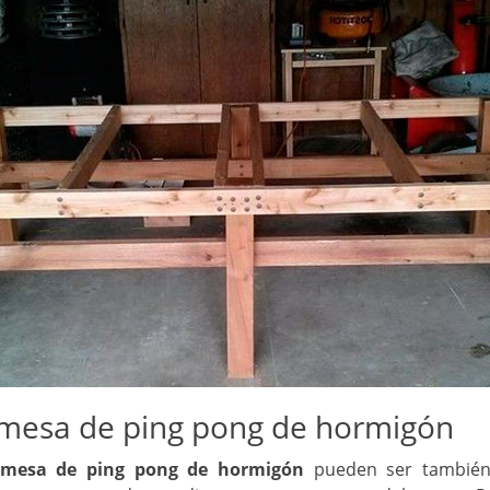
a mesa de ping pong de hormigón
 mesa de ping pong de hormigón
pueden ser también